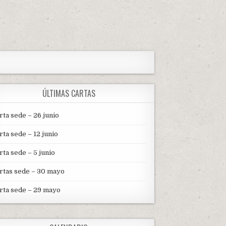
ÚLTIMAS CARTAS
rta sede – 26 junio
rta sede – 12 junio
rta sede – 5 junio
rtas sede – 30 mayo
rta sede – 29 mayo