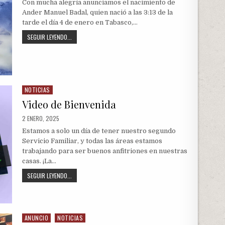
Con mucha alegría anunciamos el nacimiento de
Ander Manuel Badal, quien nació a las 3:13 de la
tarde el día 4 de enero en Tabasco,…
NACIMIENTO
SEGUIR LEYENDO...
ANDER
NOTICIAS
Posted
in
Video de Bienvenida
PUBLISHED
2 ENERO, 2025
DATE:
Estamos a solo un día de tener nuestro segundo
Servicio Familiar, y todas las áreas estamos
trabajando para ser buenos anfitriones en nuestras
casas. ¡La…
VIDEO
SEGUIR LEYENDO...
DE
BIENVENIDA
ANUNCIO
NOTICIAS
Posted