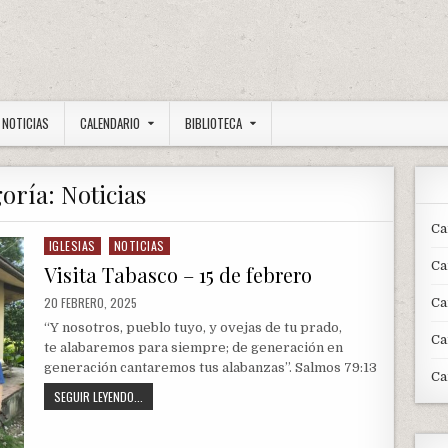
NOTICIAS
CALENDARIO
BIBLIOTECA
goría:
Noticias
Ca
IGLESIAS
NOTICIAS
Posted
in
Ca
Visita Tabasco – 15 de febrero
PUBLISHED
20 FEBRERO, 2025
Ca
DATE:
“Y nosotros, pueblo tuyo, y ovejas de tu prado,
Ca
te alabaremos para siempre; de generación en
generación cantaremos tus alabanzas”. Salmos 79:13
Ca
VISITA
SEGUIR LEYENDO...
TABASCO
–
15