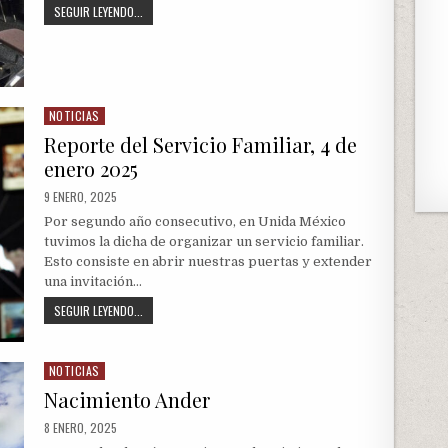
VISITA
SEGUIR LEYENDO...
MONTERREY
–
25
ENERO
NOTICIAS
Posted
in
Reporte del Servicio Familiar, 4 de
enero 2025
PUBLISHED
9 ENERO, 2025
DATE:
Por segundo año consecutivo, en Unida México
tuvimos la dicha de organizar un servicio familiar.
Esto consiste en abrir nuestras puertas y extender
una invitación…
REPORTE
SEGUIR LEYENDO...
DEL
SERVICIO
FAMILIAR,
NOTICIAS
Posted
4
in
DE
Nacimiento Ander
ENERO
PUBLISHED
8 ENERO, 2025
2025
DATE: