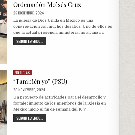
in
Ordenación Moisés Cruz
PUBLISHED
26 DICIEMBRE, 2024
DATE:
La iglesia de Dios Unida en México es una
congregación con muchos desafíos. Uno de ellos es
que la actual presencia ministerial no alcanza a…
ORDENACIÓN
SEGUIR LEYENDO...
MOISÉS
CRUZ
NOTICIAS
Posted
in
“También yo” (PSU)
PUBLISHED
20 NOVIEMBRE, 2024
DATE:
Un proyecto de actividades para el desarrollo y
fortalecimiento de los miembros de la iglesia en
México inició el fin de semana del 16 y…
“TAMBIÉN
SEGUIR LEYENDO...
YO”
(PSU)