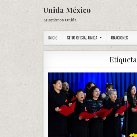
Skip
Unida México
to
content
Miembros Unida
INICIO
SITIO OFICIAL UNIDA
ORACIONES
Etiquet