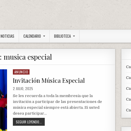
NOTICIAS
CALENDARIO
BIBLIOTECA
a:
musica especial
Ca
ANUNCIO
Posted
in
Ca
Invitación Música Especial
PUBLISHED
2 JULIO, 2025
Ca
DATE:
Se les recuerda a toda la membresía que la
Ca
invitación a participar de las presentaciones de
música especial siempre está abierta. Si usted
Ca
desea participar…
INVITACIÓN
SEGUIR LEYENDO...
MÚSICA