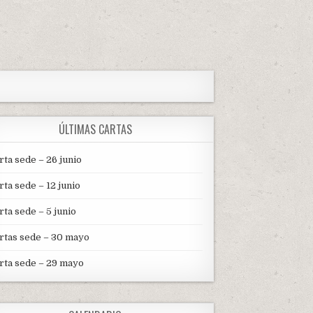
ÚLTIMAS CARTAS
rta sede – 26 junio
rta sede – 12 junio
rta sede – 5 junio
rtas sede – 30 mayo
rta sede – 29 mayo